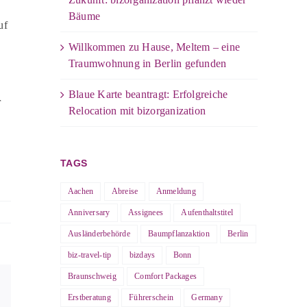
Bäume
uf
Willkommen zu Hause, Meltem – eine
Traumwohnung in Berlin gefunden
Blaue Karte beantragt: Erfolgreiche
r
Relocation mit bizorganization
TAGS
Aachen
Abreise
Anmeldung
Anniversary
Assignees
Aufenthaltstitel
Ausländerbehörde
Baumpflanzaktion
Berlin
biz-travel-tip
bizdays
Bonn
Braunschweig
Comfort Packages
E-
Erstberatung
Führerschein
Germany
Mail