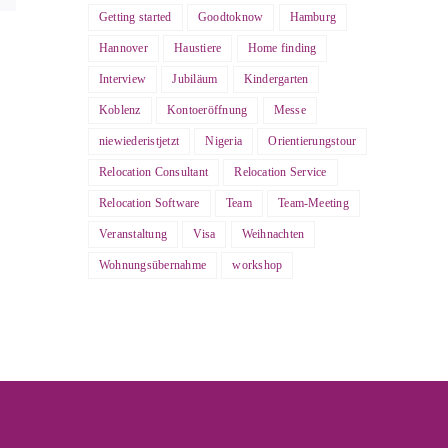
Getting started
Goodtoknow
Hamburg
Hannover
Haustiere
Home finding
Interview
Jubiläum
Kindergarten
Koblenz
Kontoeröffnung
Messe
niewiederistjetzt
Nigeria
Orientierungstour
Relocation Consultant
Relocation Service
Relocation Software
Team
Team-Meeting
Veranstaltung
Visa
Weihnachten
Wohnungsübernahme
workshop