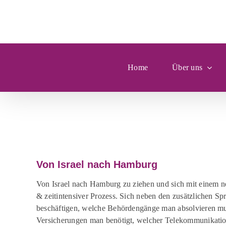
Zum
Inhalt
springen
Home
Über uns
Zeige
grösseres
Von Israel nach Hamburg
Bild
Von Israel nach Hamburg zu ziehen und sich mit einem neu
& zeitintensiver Prozess. Sich neben den zusätzlichen S
beschäftigen, welche Behördengänge man absolvieren mu
Versicherungen man benötigt, welcher Telekommunikations