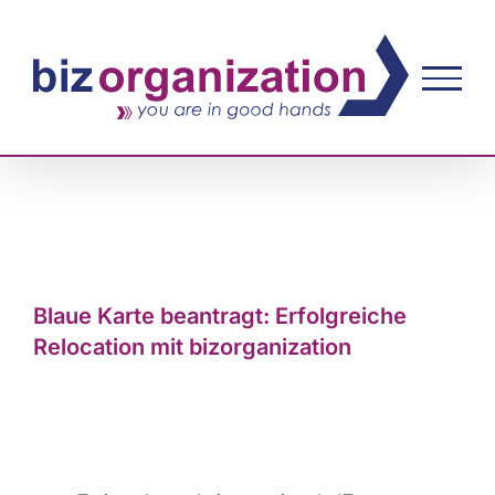
Zum
Inhalt
springen
Zeige
grösseres
Blaue Karte beantragt: Erfolgreiche
Bild
Relocation mit bizorganization