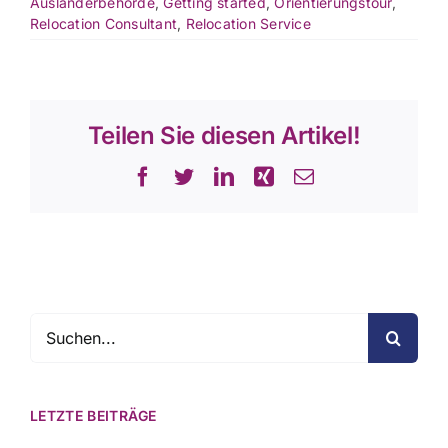
Ausländerbehörde
,
Getting started
,
Orientierungstour
,
Relocation Consultant
,
Relocation Service
Teilen Sie diesen Artikel!
Facebook
Twitter
LinkedIn
Xing
E-
Mail
Suche
nach:
LETZTE BEITRÄGE