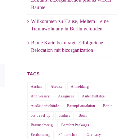
Bäume
Willkommen zu Hause, Meltem – eine
Traumwohnung in Berlin gefunden
Blaue Karte beantragt: Erfolgreiche
Relocation mit bizorganization
TAGS
E-
Mail
Aachen
Abreise
Anmeldung
Anniversary
Assignees
Aufenthaltstitel
Ausländerbehörde
Baumpflanzaktion
Berlin
biz-travel-tip
bizdays
Bonn
Braunschweig
Comfort Packages
Erstberatung
Führerschein
Germany