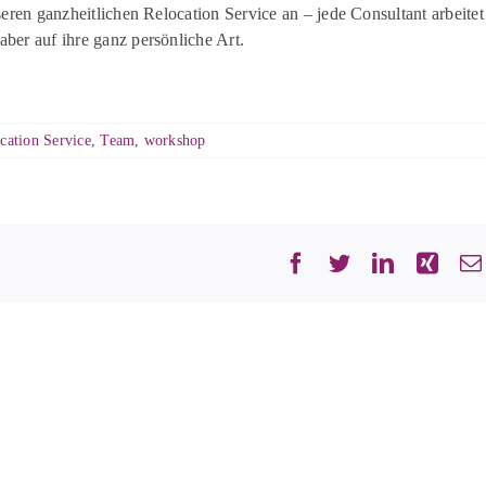
seren ganzheitlichen
Relocation
Service an –
jede Consultant
arbeitet
aber auf ihre ganz persönliche Art.
cation Service
,
Team
,
workshop
Facebook
Twitter
LinkedIn
Xing