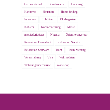
Getting started
Goodtoknow
Hamburg
Hannover
Haustiere
Home finding
Interview
Jubiläum
Kindergarten
Koblenz
Kontoeröffnung
Messe
niewiederistjetzt
Nigeria
Orientierungstour
Relocation Consultant
Relocation Service
Relocation Software
Team
Team-Meeting
Veranstaltung
Visa
Weihnachten
Wohnungsübernahme
workshop