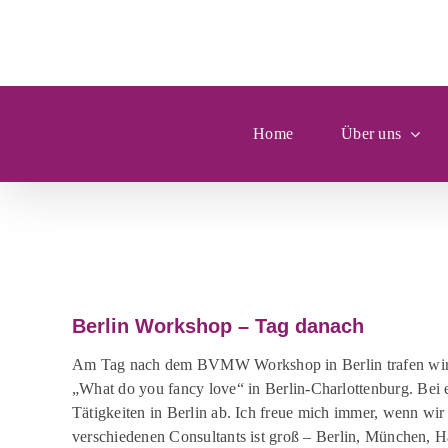
Zum
Inhalt
springen
Home
Über uns
Zeige
grösseres
Berlin Workshop – Tag danach
Bild
Am Tag nach de
m
BVMW
Workshop
in Berlin
trafen wi
„
What
do
you
fancy
lo
v
e
“
in Berlin
-Charlottenburg
. Bei
Tätigkeiten in Berlin ab
. Ich freue mich immer, wenn wir
verschiedenen Consultants ist groß – Berlin, München, H