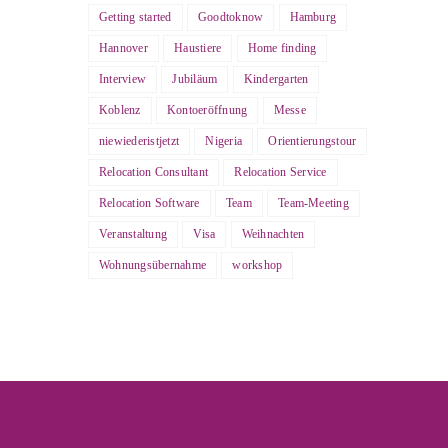
Getting started
Goodtoknow
Hamburg
Hannover
Haustiere
Home finding
Interview
Jubiläum
Kindergarten
Koblenz
Kontoeröffnung
Messe
niewiederistjetzt
Nigeria
Orientierungstour
Relocation Consultant
Relocation Service
Relocation Software
Team
Team-Meeting
Veranstaltung
Visa
Weihnachten
Wohnungsübernahme
workshop