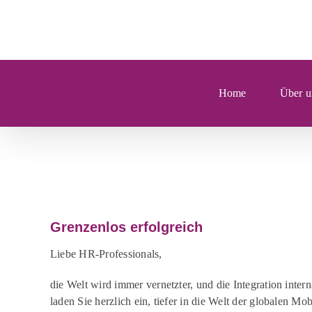
Zum
Inhalt
springen
Home
Über u
Zeige
grösseres
Grenzenlos erfolgreich
Bild
Liebe HR-Professionals,
die Welt wird immer vernetzter, und die Integration inter
laden Sie herzlich ein, tiefer in die Welt der globalen Mo