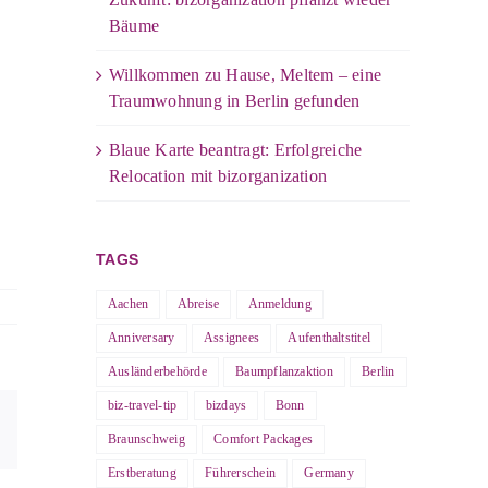
Bäume
Willkommen zu Hause, Meltem – eine
Traumwohnung in Berlin gefunden
Blaue Karte beantragt: Erfolgreiche
Relocation mit bizorganization
TAGS
Aachen
Abreise
Anmeldung
Anniversary
Assignees
Aufenthaltstitel
Ausländerbehörde
Baumpflanzaktion
Berlin
biz-travel-tip
bizdays
Bonn
E-
Braunschweig
Comfort Packages
Mail
Erstberatung
Führerschein
Germany