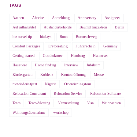
TAGS
Aachen
Abreise
Anmeldung
Anniversary
Assignees
Aufenthaltstitel
Ausländerbehörde
Baumpflanzaktion
Berlin
biz-travel-tip
bizdays
Bonn
Braunschweig
Comfort Packages
Erstberatung
Führerschein
Germany
Getting started
Goodtoknow
Hamburg
Hannover
Haustiere
Home finding
Interview
Jubiläum
Kindergarten
Koblenz
Kontoeröffnung
Messe
niewiederistjetzt
Nigeria
Orientierungstour
Relocation Consultant
Relocation Service
Relocation Software
Team
Team-Meeting
Veranstaltung
Visa
Weihnachten
Wohnungsübernahme
workshop