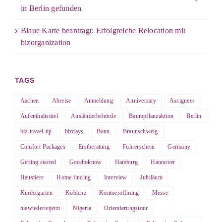
in Berlin gefunden
Blaue Karte beantragt: Erfolgreiche Relocation mit
bizorganization
TAGS
Aachen
Abreise
Anmeldung
Anniversary
Assignees
Aufenthaltstitel
Ausländerbehörde
Baumpflanzaktion
Berlin
biz-travel-tip
bizdays
Bonn
Braunschweig
Comfort Packages
Erstberatung
Führerschein
Germany
Getting started
Goodtoknow
Hamburg
Hannover
Haustiere
Home finding
Interview
Jubiläum
Kindergarten
Koblenz
Kontoeröffnung
Messe
niewiederistjetzt
Nigeria
Orientierungstour