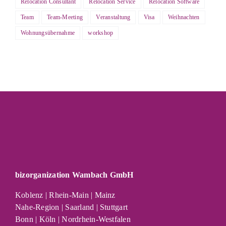
Relocation Consultant
Relocation Service
Relocation Software
Team
Team-Meeting
Veranstaltung
Visa
Weihnachten
Wohnungsübernahme
workshop
bizorganization Wambach GmbH
Koblenz | Rhein-Main | Mainz
Nahe-Region | Saarland | Stuttgart
Bonn | Köln | Nordrhein-Westfalen