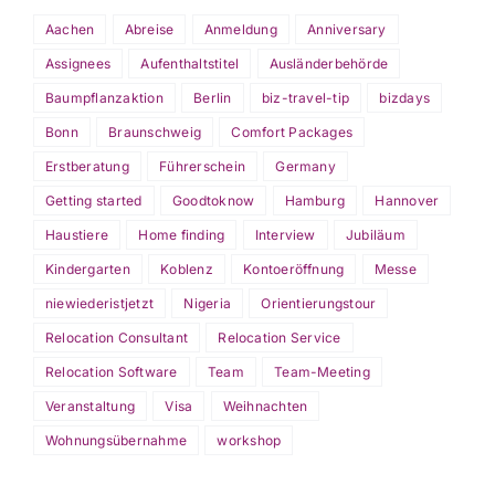
Aachen
Abreise
Anmeldung
Anniversary
Assignees
Aufenthaltstitel
Ausländerbehörde
Baumpflanzaktion
Berlin
biz-travel-tip
bizdays
Bonn
Braunschweig
Comfort Packages
Erstberatung
Führerschein
Germany
Getting started
Goodtoknow
Hamburg
Hannover
Haustiere
Home finding
Interview
Jubiläum
Kindergarten
Koblenz
Kontoeröffnung
Messe
niewiederistjetzt
Nigeria
Orientierungstour
Relocation Consultant
Relocation Service
Relocation Software
Team
Team-Meeting
Veranstaltung
Visa
Weihnachten
Wohnungsübernahme
workshop